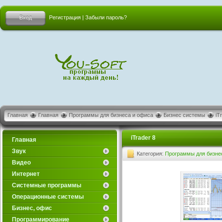
Вход
Регистрация
|
Забыли пароль?
Главная
Главная
Программы для бизнеса и офиса
Бизнес системы
iT
iTrader 8
Главная
Звук
Категория:
Программы для бизне
Видео
Интернет
Системные программы
Операционные системы
Бизнес, офис
Программирование