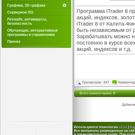
Графика, 3D графика
Программа iTrader 8 п
Серверное ПО
акций, индексов, золо
Firewalls, антивирусы,
iTrader 8 от Калита-Ф
безопасность
быть независимым от 
Обучающие, интерактивные
программы и справочники
Зарабатывать можно не
Прочее
постоянно в курсе все
акций, индексов и т.д.
Просмотров : 847
Комментар
Всего комментариев
:
0
Добавля
Используются технологии
uCoz
|
Ка
Все материалы размещенные на сай
в ознакомительных целях. При копи